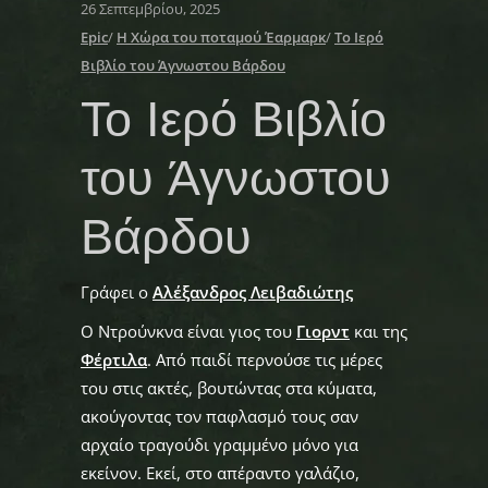
26 Σεπτεμβρίου, 2025
Epic
/
Η Χώρα του ποταμού Έαρμαρκ
/
Το Ιερό
Βιβλίο του Άγνωστου Βάρδου
Το Ιερό Βιβλίο
του Άγνωστου
Βάρδου
Γράφει ο
Αλέξανδρος Λειβαδιώτης
Ο Ντρούνκνα είναι γιος του
Γιορντ
και της
Φέρτιλα
. Από παιδί περνούσε τις μέρες
του στις ακτές, βουτώντας στα κύματα,
ακούγοντας τον παφλασμό τους σαν
αρχαίο τραγούδι γραμμένο μόνο για
εκείνον. Εκεί, στο απέραντο γαλάζιο,