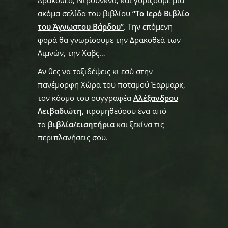
Δρακοθεό, Ντρούνκνα, και γυρίζουμε μία
ακόμα σελίδα του βιβλίου
“Το Ιερό Βιβλίο
του Άγνωστου Βάρδου”
. Την επόμενη
φορά θα γνωρίσουμε την Δρακοθεά των
Λιμνών, την Χαβς…
Αν θες να ταξιδέψεις κι εσύ στην
πανέμορφη Χώρα του ποταμού Έαρμαρκ,
τον κόσμο του συγγραφέα
Αλέξανδρου
Λειβαδιώτη
, προμηθεύσου ένα από
τα
βιβλία/εισητήρια
και ξεκίνα τις
περιπλανήσεις σου.