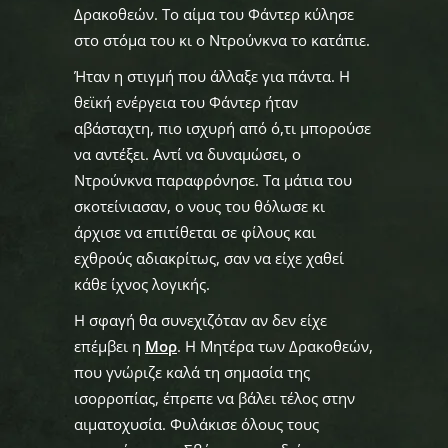
Δρακοθεών. Το αίμα του Φάντερ κύλησε
στο στόμα του κι ο Ντρούνκνα το κατάπιε.
Ήταν η στιγμή που άλλαξε για πάντα. Η
θεϊκή ενέργεια του Φάντερ ήταν
αβάσταχτη, πιο ισχυρή από ό,τι μπορούσε
να αντέξει. Αντί να δυναμώσει, ο
Ντρούνκνα παραφρόνησε. Τα μάτια του
σκοτείνιασαν, ο νους του θόλωσε κι
άρχισε να επιτίθεται σε φίλους και
εχθρούς αδιακρίτως, σαν να είχε χαθεί
κάθε ίχνος λογικής.
Η σφαγή θα συνεχιζόταν αν δεν είχε
επέμβει η
Μορ
. Η Μητέρα των Δρακοθεών,
που γνώριζε καλά τη σημασία της
ισορροπίας, έπρεπε να βάλει τέλος στην
αιματοχυσία. Φυλάκισε όλους τους