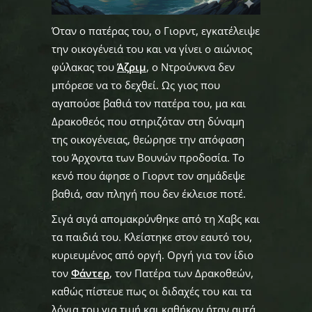
Όταν ο πατέρας του, ο Γιορντ, εγκατέλειψε
την οικογένειά του και να γίνει ο αιώνιος
φύλακας του
Άζριμ
, ο Ντρούνκνα δεν
μπόρεσε να το δεχθεί. Ως γιος που
αγαπούσε βαθιά τον πατέρα του, μα και
Δρακοθεός που στηριζόταν στη δύναμη
της οικογένειας, θεώρησε την απόφαση
του Άρχοντα των Βουνών προδοσία. Το
κενό που άφησε ο Γιορντ τον σημάδεψε
βαθιά, σαν πληγή που δεν έκλεισε ποτέ.
Σιγά σιγά απομακρύνθηκε από τη Χαβς και
τα παιδιά του. Κλείστηκε στον εαυτό του,
κυριευμένος από οργή. Οργή για τον ίδιο
τον
Φάντερ
, τον Πατέρα των Δρακοθεών,
καθώς πίστευε πως οι διδαχές του και τα
λόγια του για τιμή και καθήκον ήταν αυτά