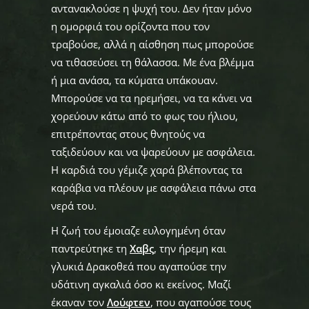
αντανακλούσε η ψυχή του. Δεν ήταν μόνο
η ομορφιά του ορίζοντα που τον
τραβούσε, αλλά η αίσθηση πως μπορούσε
να τιθασεύσει τη θάλασσα. Με ένα βλέμμα
ή μια ανάσα, τα κύματα υπάκουαν.
Μπορούσε να τα ηρεμήσει, να τα κάνει να
χορεύουν κάτω από το φως του ήλιου,
επιτρέποντας στους θνητούς να
ταξιδεύουν και να ψαρεύουν με ασφάλεια.
Η καρδιά του γέμιζε χαρά βλέποντας τα
καράβια να πλέουν με ασφάλεια πάνω στα
νερά του.
Η ζωή του έμοιαζε ευλογημένη όταν
παντρεύτηκε τη
Χαβς
, την ήρεμη και
γλυκιά Δρακοθεά που αγαπούσε την
υδάτινη αγκαλιά όσο κι εκείνος. Μαζί
έκαναν τον
Λούφτεν
, που αγαπούσε τους