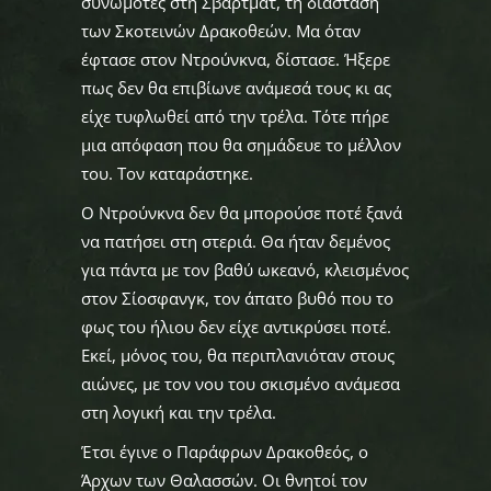
συνωμότες στη Σβάρτματ, τη διάσταση
των Σκοτεινών Δρακοθεών. Μα όταν
έφτασε στον Ντρούνκνα, δίστασε. Ήξερε
πως δεν θα επιβίωνε ανάμεσά τους κι ας
είχε τυφλωθεί από την τρέλα. Τότε πήρε
μια απόφαση που θα σημάδευε το μέλλον
του. Τον καταράστηκε.
Ο Ντρούνκνα δεν θα μπορούσε ποτέ ξανά
να πατήσει στη στεριά. Θα ήταν δεμένος
για πάντα με τον βαθύ ωκεανό, κλεισμένος
στον Σίοσφανγκ, τον άπατο βυθό που το
φως του ήλιου δεν είχε αντικρύσει ποτέ.
Εκεί, μόνος του, θα περιπλανιόταν στους
αιώνες, με τον νου του σκισμένο ανάμεσα
στη λογική και την τρέλα.
Έτσι έγινε ο Παράφρων Δρακοθεός, ο
Άρχων των Θαλασσών. Οι θνητοί τον