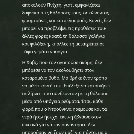
αποκαλούν Πνίχτη, γιατί εμφανίζεται
ξαφνικά στις θάλασσες τους, σηκώνοντας
φουρτούνες και κατακλυσμούς. Κανείς δεν
μπορεί να προβλέψει τις προθέσεις του·
άλλες φορές κρατά τη θάλασσα γαλήνια
και φιλόξενη, κι άλλες τη μετατρέπει σε
τάφο γεμάτο ναυάγια.
Η Χαβς, που τον αγαπούσε ακόμη, δεν
μπόρεσε να τον ακολουθήσει στον
καταραμένο βυθό. Μα βρήκε έναν τρόπο
να μένει κοντά του. Επέλεξε να κατοικήσει
σε λίμνες που συνδέονταν με τη θάλασσα
μέσα από υπόγεια ρεύματα. Έτσι, κάθε
φορά που ο Ντρούνκνα ηρεμούσε και τα
νερά ήταν ήσυχα, εκείνη έβγαινε στον
ωκεανό για να τον συναντήσει. Δεν
μπορούσαν να ζουν μαζί για πάντα, μα οι