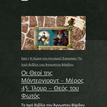
Epic
Η Χώρα του ποταμού Έαρμαρκ
Το
Ιερό Βιβλίο του Άγνωστου Βάρδου
Οι Θεοί της
Μόντεργιορντ – Μέρος
45: Ίλουρ – Θεός του
Φωτός
Το Ιερό Βιβλίο του Άγνωστου Βάρδου