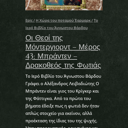
Epic
Η Χώρα του ποταμού Έαρμαρκ
Το
Ιερό Βιβλίο του Άγνωστου Βάρδου
Οι Θεοί της
Μόντεργιορντ – Μέρος
43: Μπράντεν –
Δρακοθεός της Φωτιάς
Το Ιερό Βιβλίο του Άγνωστου Βάρδου
Γράφει ο Αλέξανδρος Λειβαδιώτης O
Μπράντεν είναι γιος του Κρίγκερ και
της Φάττιγκα. Από τα πρώτα του
βήματα έδειξε πως η φωτιά δεν ήταν
απλώς στοιχείο για εκείνον, αλλά
προέκταση της ίδιας του της ψυχής.