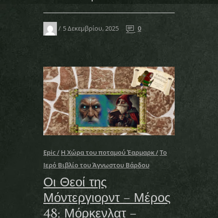
5 Δεκεμβρίου, 2025
0
Epic
Η Χώρα του ποταμού Έαρμαρκ
Το
Ιερό Βιβλίο του Άγνωστου Βάρδου
Οι Θεοί της
Μόντεργιορντ – Μέρος
48: Μόρκενλατ –