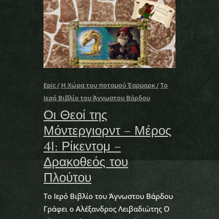
Epic
Η Χώρα του ποταμού Έαρμαρκ
Το
Ιερό Βιβλίο του Άγνωστου Βάρδου
Οι Θεοί της
Μόντεργιορντ – Μέρος
41: Ρίκεντομ –
Δρακοθεός του
Πλούτου
Το Ιερό Βιβλίο του Άγνωστου Βάρδου
Γράφει ο Αλέξανδρος Λειβαδιώτης O