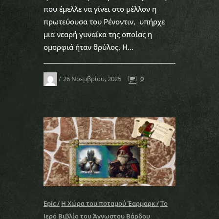
που έμελλε να γίνει στο μέλλον η
πρωτεύουσα του Ρένοντιν, υπήρχε
μια νεαρή γυναίκα της οποίας η
ομορφιά ήταν θρύλος. Η...
26 Νοεμβρίου, 2025
0
Epic
Η Χώρα του ποταμού Έαρμαρκ
Το
Ιερό Βιβλίο του Άγνωστου Βάρδου