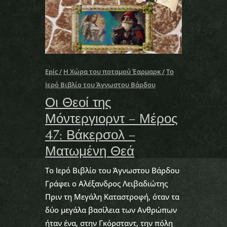
Epic
Η Χώρα του ποταμού Έαρμαρκ
Το
Ιερό Βιβλίο του Άγνωστου Βάρδου
Οι Θεοί της
Μόντεργιορντ – Μέρος
47: Βάκερσολ –
Ματωμένη Θεά
Το Ιερό Βιβλίο του Άγνωστου Βάρδου
Γράφει ο Αλέξανδρος Λειβαδιώτης
Πριν τη Μεγάλη Καταστροφή, όταν τα
δύο μεγάλα βασίλεια των Ανθρώπων
ήταν ένα, στην Γκόρσταντ, την πόλη