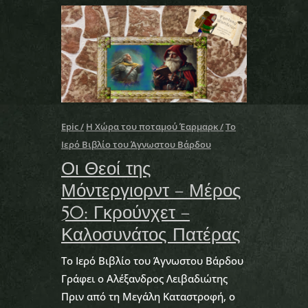
Epic
Η Χώρα του ποταμού Έαρμαρκ
Το
Ιερό Βιβλίο του Άγνωστου Βάρδου
Οι Θεοί της
Μόντεργιορντ – Μέρος
50: Γκρούνχετ –
Καλοσυνάτος Πατέρας
Το Ιερό Βιβλίο του Άγνωστου Βάρδου
Γράφει ο Αλέξανδρος Λειβαδιώτης
Πριν από τη Μεγάλη Καταστροφή, ο