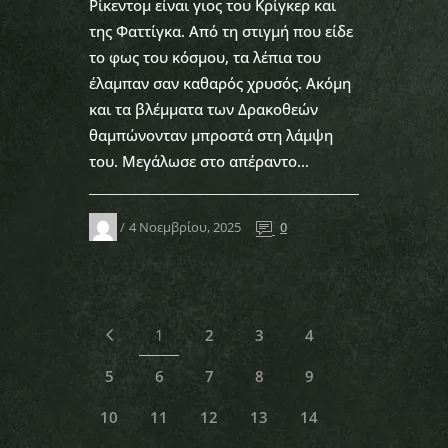
Ρίκεντομ είναι γιος του Κρίγκερ και
της Φαττίγκα. Από τη στιγμή που είδε
το φως του κόσμου, τα λέπια του
έλαμπαν σαν καθαρός χρυσός. Ακόμη
και τα βλέμματα των Δρακοθεών
θαμπώνονταν μπροστά στη λάμψη
του. Μεγάλωσε στο απέραντο...
4 Νοεμβρίου, 2025
0
1
2
3
4
5
6
7
8
9
10
11
12
13
14