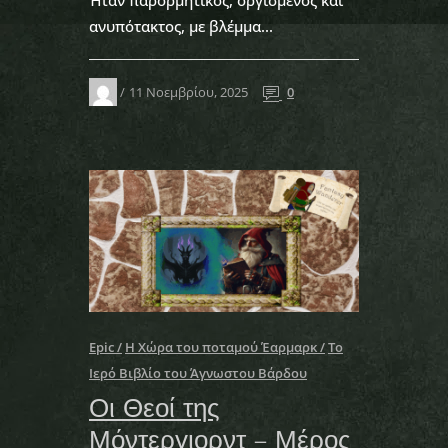
Ήταν παρορμητικός, οργισμένος και
ανυπότακτος, με βλέμμα...
11 Νοεμβρίου, 2025
0
Epic
Η Χώρα του ποταμού Έαρμαρκ
Το
Ιερό Βιβλίο του Άγνωστου Βάρδου
Οι Θεοί της
Μόντεργιορντ – Μέρος