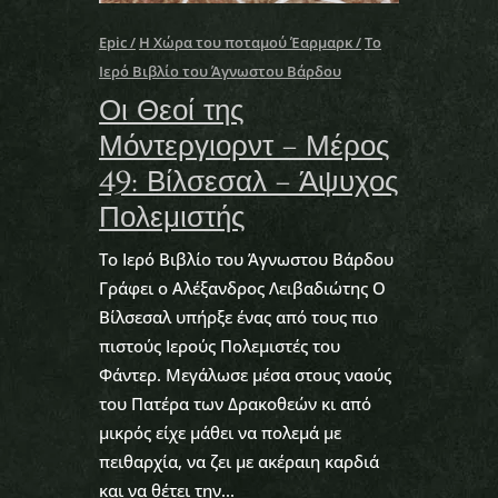
Epic
Η Χώρα του ποταμού Έαρμαρκ
Το
Ιερό Βιβλίο του Άγνωστου Βάρδου
Οι Θεοί της
Μόντεργιορντ – Μέρος
49: Βίλσεσαλ – Άψυχος
Πολεμιστής
Το Ιερό Βιβλίο του Άγνωστου Βάρδου
Γράφει ο Αλέξανδρος Λειβαδιώτης Ο
Βίλσεσαλ υπήρξε ένας από τους πιο
πιστούς Ιερούς Πολεμιστές του
Φάντερ. Μεγάλωσε μέσα στους ναούς
του Πατέρα των Δρακοθεών κι από
μικρός είχε μάθει να πολεμά με
πειθαρχία, να ζει με ακέραιη καρδιά
και να θέτει την...