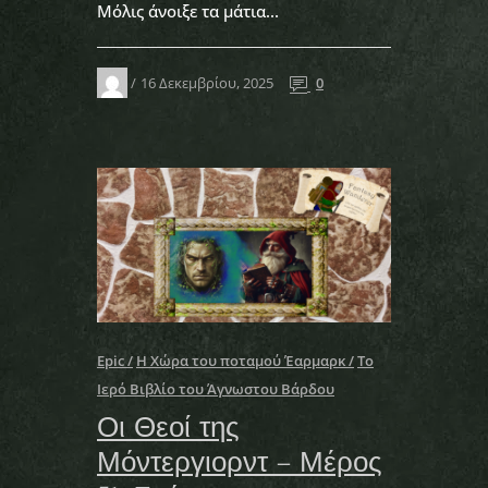
Μόλις άνοιξε τα μάτια...
16 Δεκεμβρίου, 2025
0
Epic
Η Χώρα του ποταμού Έαρμαρκ
Το
Ιερό Βιβλίο του Άγνωστου Βάρδου
Οι Θεοί της
Μόντεργιορντ – Μέρος