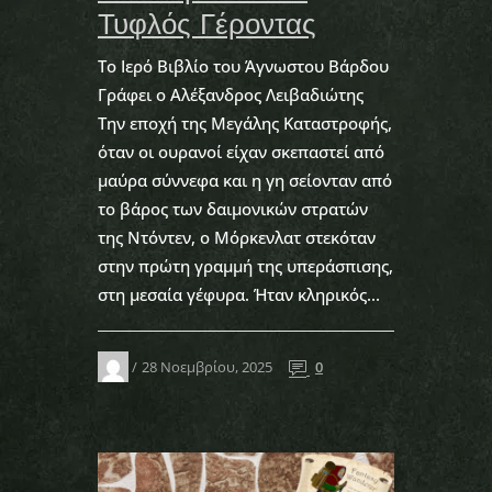
Τυφλός Γέροντας
Το Ιερό Βιβλίο του Άγνωστου Βάρδου
Γράφει ο Αλέξανδρος Λειβαδιώτης
Την εποχή της Μεγάλης Καταστροφής,
όταν οι ουρανοί είχαν σκεπαστεί από
μαύρα σύννεφα και η γη σείονταν από
το βάρος των δαιμονικών στρατών
της Ντόντεν, ο Μόρκενλατ στεκόταν
στην πρώτη γραμμή της υπεράσπισης,
στη μεσαία γέφυρα. Ήταν κληρικός...
28 Νοεμβρίου, 2025
0