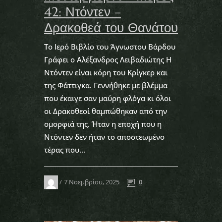
42: Ντόντεν –
Δρακοθεά του Θανάτου
Το Ιερό Βιβλίο του Άγνωστου Βάρδου
Γράφει ο Αλέξανδρος Λειβαδιώτης H
Ντόντεν είναι κόρη του Κρίγκερ και
της Φάττιγκα. Γεννήθηκε με βλέμμα
που έκαιγε σαν μαύρη φλόγα κι όλοι
οι Δρακοθεοί θαμπώθηκαν από την
ομορφιά της. Ήταν η εποχή που η
Ντόντεν δεν ήταν το αποστεωμένο
τέρας που...
7 Νοεμβρίου, 2025
0