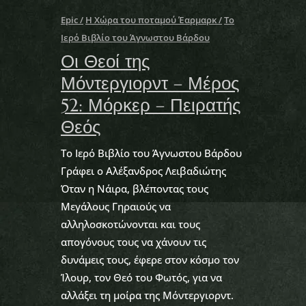
Epic
Η Χώρα του ποταμού Έαρμαρκ
Το
Ιερό Βιβλίο του Άγνωστου Βάρδου
Οι Θεοί της
Μόντεργιορντ – Μέρος
52: Μόρκερ – Πειρατής
Θεός
Το Ιερό Βιβλίο του Άγνωστου Βάρδου
Γράφει ο Αλέξανδρος Λειβαδιώτης
Όταν η Νάιρα, βλέποντας τους
Μεγάλους Γηραιούς να
αλληλοσκοτώνονται και τους
απογόνους τους να χάνουν τις
δυνάμεις τους, έφερε στον κόσμο τον
Ίλουρ, τον Θεό του Φωτός, για να
αλλάξει τη μοίρα της Μόντεργιορντ.