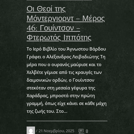
Οι Θεοί της
Μόντεργιορντ – Μέρος
46: Γουίντσον –
Φτερωτός Ιππότης
Το Ιερό Βιβλίο του Άγνωστου Βάρδου
Γράφει ο Αλέξανδρος Λειβαδιώτης Τη
μέρα που ο ουρανός μαύρισε και το
Χελβέτε γέμισε από τις κραυγές των
δαιμονικών ορδών, ο Γουίντσον
στεκόταν στη μεσαία γέφυρα της
Χαράδρας, μπροστά στην πρώτη
γραμμή, όπως είχε κάνει σε κάθε μάχη
της ζωής του. Στο...
21 Νοεμβρίου, 2025
0