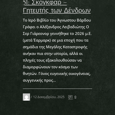
51: Σκόγκφαρ –
Γητευτής των Δένδρων
Το Ιερό Βιβλίο του Άγνωστου Βάρδου
Γράφει ο Αλέξανδρος Λειβαδιώτης Ο
Σερ Γιάρεονορ γεννήθηκε το 2026 μ.Ε.
(μετά Έαρμαρκ) σε μια εποχή που τα
σημάδια της Μεγάλης Καταστροφής
ανήκαν πια στην ιστορία, αλλά οι
πληγές τους εξακολουθούσαν να
διαμορφώνουν τον κόσμο των
θνητών. Γόνος ευγενικής οικογένειας,
συγγενικής προς...
12 Δεκεμβρίου, 2025
0