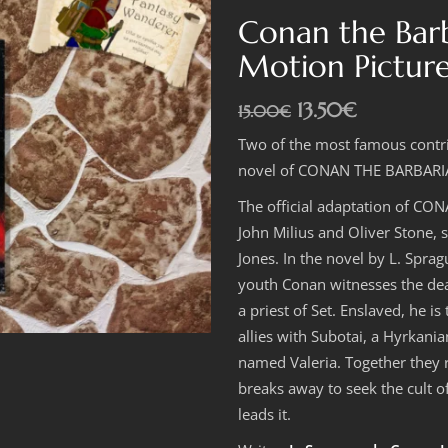
Conan the Barb
Motion Pictur
Original
Η
13.50
€
15.00
€
price
τρέχουσα
Two of the most famous contrib
was:
τιμή
15.00€.
είναι:
novel of CONAN THE BARBARIAN,
13.50€.
The official adaptation of CO
John Milius and Oliver Stone,
Jones. In the novel by L. Spr
youth Conan witnesses the dea
a priest of Set. Enslaved, he i
allies with Subotai, a Hyrkani
named Valeria. Together they 
breaks away to seek the cult
leads it.