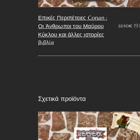
Επικές Περιπέτειες Conan :
Or
19.
Οι Άνθρωποι του Μαύρου
22.50
€
pr
Κύκλου και άλλες ιστορίες
wa
βιβλία
22
Σχετικά προϊόντα