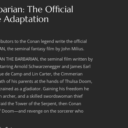
arian: The Official
e Adaptation
utors to the Conan legend write the official
 the seminal fantasy film by John Milius.
NAN THE BARBARIAN, the seminal film written by
 starring Arnold Schwarzenegger and James Earl
ague de Camp and Lin Carter, the Cimmerian
th of his parents at the hands of Thulsa Doom,
s trained as a gladiator. Gaining his freedom he
an archer, and a skilled swordswoman thief
raid the Tower of the Serpent, then Conan
 of Doom—and revenge on the sorcerer who