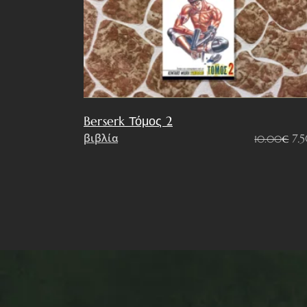
Berserk Τόμος 2
Or
βιβλία
7.
10.00
€
pr
wa
10