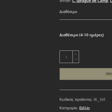
Writer:
L. Sprague de Camp
,
L
Διαθέσιμο
Διαθέσιμο (4-10 ημέρες)
ΠΡ
Κωδικός προϊόντος:
BL_365
Κατηγορία:
Βιβλία