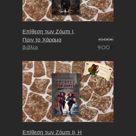
Επίθεση των Ζόμπι Ι,
Πριν το Χάραμα
10.00
€
Original
Η
βιβλία
9.00
€
price
τρέχουσα
was:
τιμή
10.00€.
είναι:
9.00€.
Επίθεση των Ζόμπι ΙΙ, Η